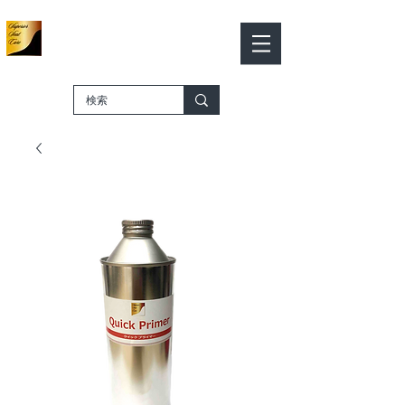
가죽 컬러 웍스
Leather Color Works
​－SHOP ONLINE－
카트