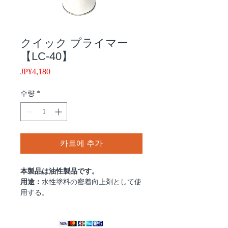
クイック プライマー
【LC-40】
JP¥4,180
가
격
수량
*
카트에 추가
本製品は油性製品です。
用途：
水性塗料の密着向上剤として使
用する。
特性：
乾燥が早く、常温時で10分後の
追い施工が可能。
容量：
500ℊ