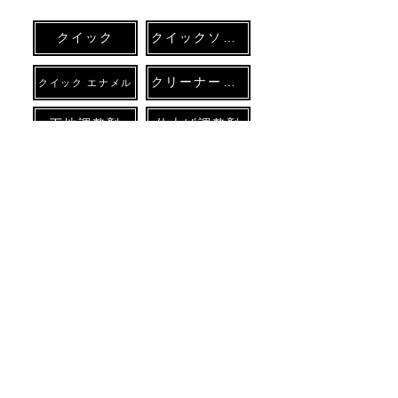
使用方法：
無希釈にてスプレーガンで
の吹き付けでご使用ください。
※コツ
クイック
クイックソフト
を掴めば筆塗も可能
クリーナー各種
クイック エナメル
コメント
非常に密着力に優れており これまで
下地調整剤
仕上げ調整剤
水性塗料で塗装できなかった素材への
塗装が可能となります。
例： 鉄部、アルミ、ステンレス、プ
UV転写
コーティング各種
ラスチック、ポリプロピレン等
レザータッチペン
各種機材
● 개인 정보 보호 정책
●
특정 상거래 법에 근거한 표기
Copyright © SSK PROTECT Co; LTD.Company All rights Reserved.