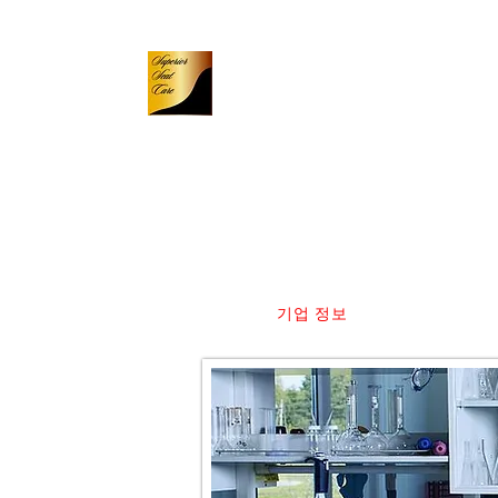
가죽 컬러 웍스
Leather Color Works
​－SHOP ONLINE－
카트
홈
상점
新しいページ
新しいページ
新しいページ
기업 정보