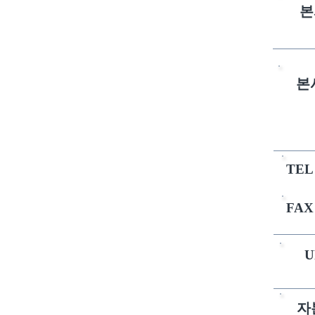
본
본
TEL
FAX
U
자