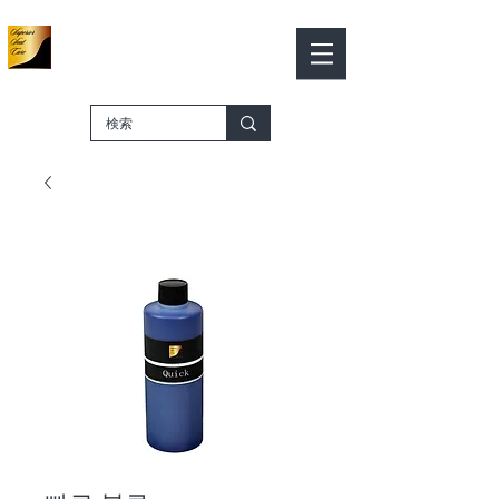
가죽 컬러 웍스
Leather Color Works
​－SHOP ONLINE－
카트