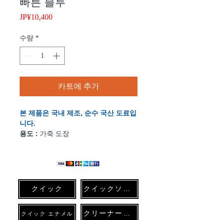
빠른 블루
JP¥10,400
가
격
수량
*
카트에 추가
본 제품은 국내 제조, 순수 국산 도료입
니다.
용도 :
가죽 도장
특성 :
마찰에 강하고 내구성, 질감도
부드럽게
용량 :
300ℊ
사용 방법 :
제공된 설명서를 참조하십
시오.
クイック
クイックソフト
댓글
유연성과 내구성에 대해 특허 응용 기
クリーナー各種
クイック エナメル
술로 개발 된 2 액 타입의 우레탄 가죽